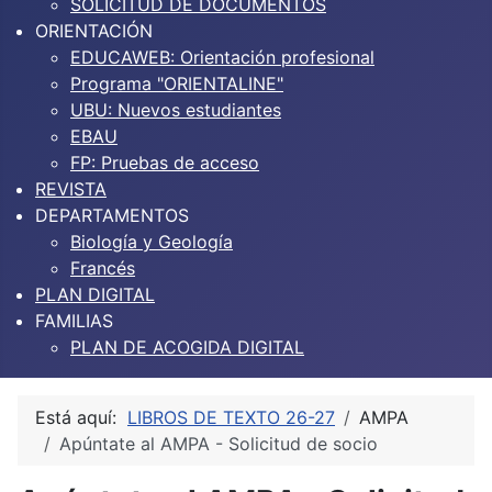
SOLICITUD DE DOCUMENTOS
ORIENTACIÓN
EDUCAWEB: Orientación profesional
Programa "ORIENTALINE"
UBU: Nuevos estudiantes
EBAU
FP: Pruebas de acceso
REVISTA
DEPARTAMENTOS
Biología y Geología
Francés
PLAN DIGITAL
FAMILIAS
PLAN DE ACOGIDA DIGITAL
Está aquí:
LIBROS DE TEXTO 26-27
AMPA
Apúntate al AMPA - Solicitud de socio